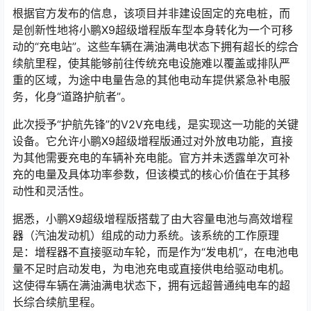
根据官方发布的信息，该项目并非建设固定的充电桩，而
是创新性地将小鹏X9超级增程版车型本身转化为一个可移
动的“充电站”。这些车辆在满油满电状态下拥有超长的综合
续航里程，使其能够前往传统充电设施难以覆盖或排队严
重的区域，为途中电量告急的其他电动车提供紧急补电服
务，化身“道路护航者”。
此次授予“护航先锋”的V2V充电线，是实现这一功能的关键
设备。它允许小鹏X9超级增程版通过对外放电功能，直接
为其他需要充电的车辆补充电能。官方并未透露单次可补
充的电量及具体功率参数，但该模式的核心价值在于其移
动性和灵活性。
据悉，小鹏X9超级增程版搭载了由大容量电池与高效增程
器（汽油发动机）组成的动力系统。该系统的工作原理
是：增程器不直接驱动车轮，而是作为“发电机”，在电池电
量不足时启动发电，为电池充电或直接供电给驱动电机。
这使得车辆在满油满电状态下，拥有远超普通纯电车的超
长综合续航里程。