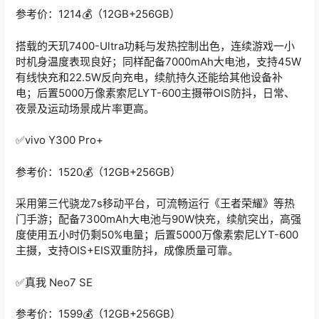
参考价：1214💰（12GB+256GB）
搭载的天玑7400-Ultra功耗与发热控制出色，连续游戏一小
时机身温度表现良好；同样配备7000mAh大电池，支持45W
有线快充和22.5W反向充电，续航持久还能给其他设备补
电；后置5000万像素索尼LYT-600主摄带OIS防抖，日常、
夜景及运动场景成片率更高。
✅️vivo Y300 Pro+
参考价：1520💰（12GB+256GB）
采用第三代骁龙7s移动平台，可流畅运行《王者荣耀》等热
门手游；配备7300mAh大电池与90W快充，续航突出，高强
度使用五小时仍剩50%电量；后置5000万像素索尼LYT-600
主摄，支持OIS+EIS双重防抖，成像质量可靠。
✅️真我 Neo7 SE
参考价：1599💰（12GB+256GB）