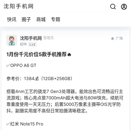
沈阳手机网
快讯
圈子
商城
专题
沈阳手机网
管理员
广场
初中
Lv2
1月份千元价位5款手机推荐🔥
✅️OPPO A6 GT
参考价：1384💰（12GB+256GB）
搭载4nm工艺的骁龙7 Gen3处理器，能效出色可流畅运行主
流游戏；核心亮点是7000mAh超大电池与80W快充，续航可
靠重度使用一天无压力；后置5000万像素主摄带OIS光学防
抖，副摄实用度不高但日常拍摄清晰稳定。
✅️红米 Note15 Pro