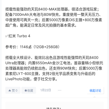
搭载性能强劲的天玑8400-MAX处理器，很适合游戏玩家；
配备7000mAh大电池与80W快充，重度使用一整天无压力、
中度使用可两天一充；后置5000万像素OIS主摄+800万像素
超广角，能满足日常及风光拍摄的基本需求。
✅️红米 Turbo 4
参考价：1146💰（12GB+256GB）
搭载全大核设计、能效比出色且游戏性能强悍的天玑8400
Ultra处理器；内置6550mAh金沙江电池，虽容量稍小但依托
处理器高能效仍续航出色，还支持90W快充；后置5000万像
素索尼LYT-600主摄，支持2倍光学品质变焦与升级后的
LivePhoto功能，便于社交分享。
1月22日
0
赞
收藏
收起讨论