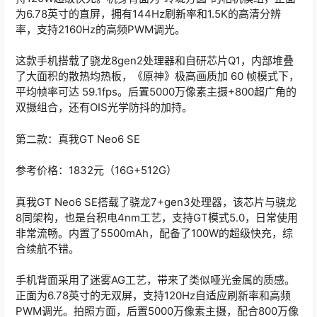
为6.78英寸的直屏，拥有144Hz刷新率和1.5K的高清分辨
率，支持2160Hz的高频PWM调光。
这款手机搭载了骁龙8gen2处理器和自研芯片Q1，内部堆叠
了大面积的散热均热板，《原神》极高画质加 60 帧模式下，
平均帧率可达 59.1fps。后置5000万像素主摄+800超广角的
双摄组合，还有OIS光学防抖的加持。
第二款：真我GT Neo6 SE
参考价格：1832元（16G+512G）
真我GT Neo6 SE搭载了骁龙7+gen3处理器，该芯片与骁龙
8同架构，也是台积电4nm工艺，支持GT模式5.0，日常使用
非常流畅。内置了5500mAh，配备了100W的超级快充，综
合续航不错。
手机背面采用了迷雾AG工艺，带来了类似哑光金属的质感。
正面为6.78英寸的无双屏，支持120Hz自适应刷新率和高频
PWM调光。拍照方面，后置5000万像素主摄，配合800万像