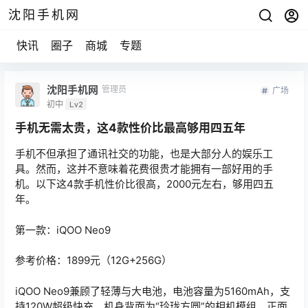
沈阳手机网
快讯
圈子
商城
专题
沈阳手机网
管理员
广场
初中
Lv2
手机无需太贵，这4款性价比最高够用四五年
手机不但承担了通讯社交的功能，也是大部分人的娱乐工
具。然而，这并不意味着花费很贵才能拥有一部好用的手
机。以下这4款手机性价比很高，2000元左右，够用四五
年。
第一款：iQOO Neo9
参考价格：1899元（12G+256G）
iQOO Neo9兼顾了轻薄与大电池，电池容量为5160mAh，支
持120W超级快充。机身背面为“玲珑方圆”的相机模组，正面