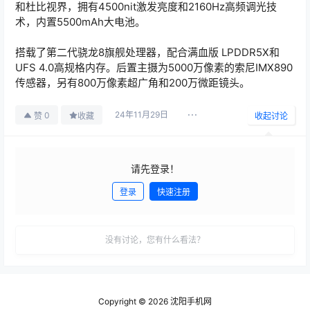
和杜比视界，拥有4500nit激发亮度和2160Hz高频调光技
术，内置5500mAh大电池。
搭载了第二代骁龙8旗舰处理器，配合满血版 LPDDR5X和
UFS 4.0高规格内存。后置主摄为5000万像素的索尼IMX890
传感器，另有800万像素超广角和200万微距镜头。
24年11月29日
0
赞
收藏
收起讨论
请先登录！
登录
快速注册
发布
没有讨论，您有什么看法？
Copyright © 2026
沈阳手机网