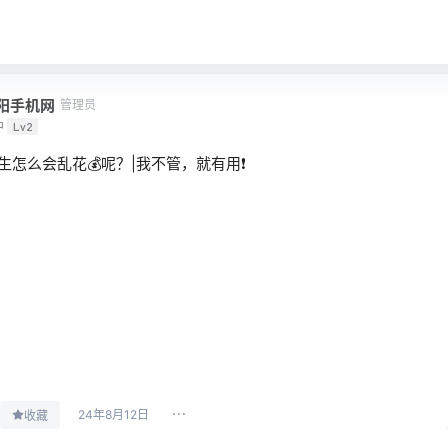
阳手机网
管理员
中
Lv2
生怎么会乱花💰呢？|我不管，就有用❗
24年8月12日
收藏