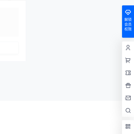
解锁
会员
权限
发布