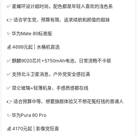
✅ 星耀环设计超时尚，配色都是年轻人喜欢的浅色系
👉 适合学生党、预算有限、追求续航和颜值的姐妹
✨ 华为Mate 80标准版
💰 4699元起 | 水桶机首选
✅ 麒麟9020芯片+5750mAh电池，日常流畅不卡顿
✅ 支持北斗卫星消息，户外党安全感拉满
✅ 昆仑玻璃+轻薄机身，手感质感都在线
👉 适合预算中等、想要旗舰体验又不想花冤枉钱的普通人
✨ 华为Pura 80 Pro
💰 4170元起 | 影像党狂喜