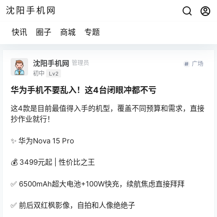
沈阳手机网
快讯
圈子
商城
专题
沈阳手机网
管理员
广场
初中
Lv2
华为手机不要乱入！这4台闭眼冲都不亏
这4款是目前最值得入手的机型，覆盖不同预算和需求，直接
抄作业就行！
✨ 华为Nova 15 Pro
💰 3499元起 | 性价比之王
✅ 6500mAh超大电池+100W快充，续航焦虑直接拜拜
✅ 前后双红枫影像，自拍和人像绝绝子