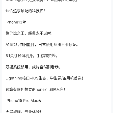
适合追求顶配的科技控！
iPhone13💖
性价比之王，经典永不过时！
A15芯片依旧能打，日常使用丝滑不卡顿💫。
6.1英寸轻薄机身，手感超赞👋。
双摄系统够用，成片自然耐看📷。
Lightning接口+iOS生态，学生党/备用机首选！
预算有限但想要iPhone？闭眼入它！
iPhone15 Pro Max🔥
大屏旗舰，专业体验！