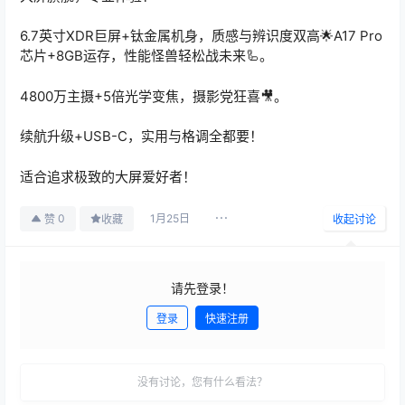
6.7英寸XDR巨屏+钛金属机身，质感与辨识度双高🌟A17 Pro
芯片+8GB运存，性能怪兽轻松战未来🦾。
4800万主摄+5倍光学变焦，摄影党狂喜🎥。
续航升级+USB-C，实用与格调全都要！
适合追求极致的大屏爱好者！
1月25日
0
赞
收藏
收起讨论
请先登录！
登录
快速注册
发布
没有讨论，您有什么看法？