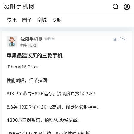
沈阳手机网
快讯
圈子
商城
专题
沈阳手机网
管理员
广场
初中
Lv2
苹果最建议买的三款手机
iPhone16 Pro✨
性能巅峰，细节拉满！
A18 Pro芯片+8GB运存，流畅度直接起飞🛫！
6.3英寸XDR屏+120Hz高刷，视觉体验封神👑。
4800万三摄系统，拍照/视频稳赢📸。
USB-C接口+更强续航，Pro级体验无短板。