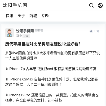
沈阳手机网
快讯
圈子
商城
专题
沈阳手机网
管理员
广场
初中
Lv2
历代苹果自拍对比😳男朋友硬说12最好看？
多张live图自拍对比🤳大家来看看谁拍的更有氛围感以下只说
个人直观使用感受💬
📱iPhone7p 古早感很强很ccd 很有氛围感但是清晰度不高
📱 iPhoneXSMax 自拍神器🤳柔焦感十足，但是我感觉很喜
欢这个感觉，入个二手备用很划算了
📱iPhone12Pro 还是很显白的一款机型，拍出来的清晰度也
很高，完全出乎我的意料，还不错👍