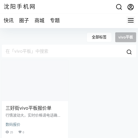
沈阳手机网
快讯
圈子
商城
专题
全部标签
vivo平板
三好街vivo平板报价单
行情波动大，实时价格请电话确
认！ 分期购机，租机业务！以旧换
数码报价
新业务，修手机！ 15524468880微
信同步，15674294444微信同步 沈
25
0
阳市三好街华强广场一楼B53A修小