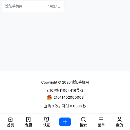
狸 手机报价单随时更新！只能用网
沈阳手机网
1月27日
站更新！ www.024hh.com 微信公
众号：修小狸 Pad5-12+256G 百粉
百/灰常好/展蓝图 Pad5-16+512G
百粉百/灰常好/展蓝图 Pad5-8+128
G 百粉百/…
Copyright © 2026
沈阳手机网
辽ICP备11004416号-2
21011402000003
查询 3 次，耗时 0.0536 秒
首页
专题
认证
搜索
菜单
我的