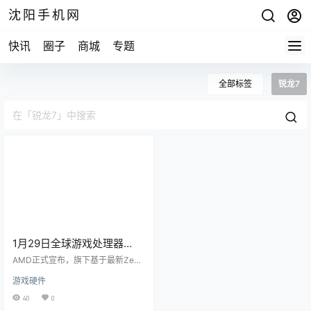
沈阳手机网
快讯
圈子
商城
专题
全部标签
锐龙7
1月29日全球游戏处理器
AMD锐龙7 9850X3D发售
AMD正式宣布，旗下基于最新Zen
5架构的桌面级游戏处理器锐龙7 98
游戏硬件
50X3D将于1月29日全球发售，海
外定价为499美元。该处理器在年初
40
0
的CES 2026展会上首次亮相，凭借