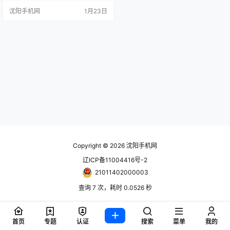
更高的加速频率接替前代产品，成
沈阳手机网
1月23日
为当前性能最强的游戏处理器。 锐
龙7 9850X3D延续了8核心16线程
的设计方案，与前代9800X3D保持
一致，但最大加速频率提升至5.6GH
z，相较前者提高了400MHz，基础
运行频率仍…
Copyright © 2026
沈阳手机网
辽ICP备11004416号-2
21011402000003
查询 7 次，耗时 0.0526 秒
首页
专题
认证
搜索
菜单
我的