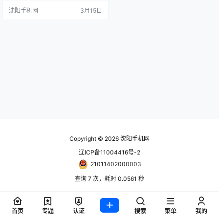
的首选； DJI Mini 3：相比Mini 2 S
沈阳手机网
3月15日
E，升级的1/1.3英寸传感器可以带来
优异的录像和拍照表现，长需航版
最高51分钟的续航能够很好地解决
续航忧虑，能满足喜欢记录生活的
日常使用需求； DJI Mini 3 Pro：
在…
Copyright © 2026
沈阳手机网
辽ICP备11004416号-2
21011402000003
查询 7 次，耗时 0.0561 秒
首页
专题
认证
搜索
菜单
我的