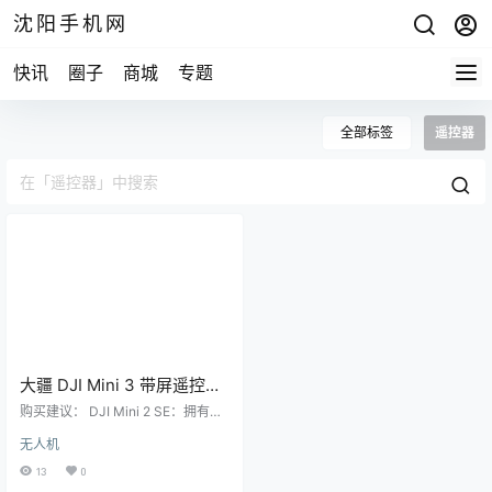
沈阳手机网
快讯
圈子
商城
专题
全部标签
遥控器
大疆 DJI Mini 3 带屏遥控器
版
购买建议： DJI Mini 2 SE：拥有优
秀的画质、适合初学者使用的一键
无人机
短片功能，支持4倍数字变焦和10公
里图传，能够满足基本需求的同时
13
0
价格适中，是初学者和业余爱好者