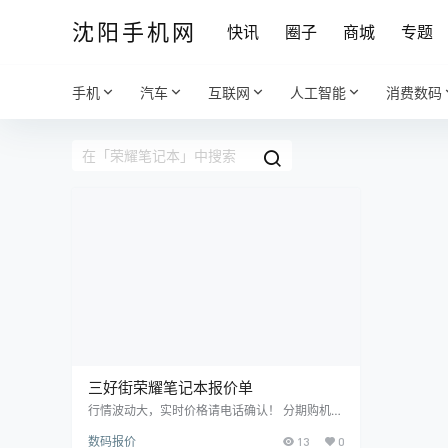
沈阳手机网
快讯
圈子
商城
专题
手机
汽车
互联网
人工智能
消费数码
三好街荣耀笔记本报价单
行情波动大，实时价格请电话确认！ 分期购机，
租机业务！以旧换新业务，修手机！ 15524468
数码报价
13
0
880微信同步，15674294444微信同步 沈阳市