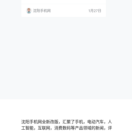
三好街华强广场一楼B53A修小狸 手机报价单随
时更新！只能用网站更新！ www.024hh.com
沈阳手机网
1月27日
微信公众号：修小狸 14.0”MagicBook14Art-Ul
tra5-125H-16G-1TS-3.1K集显夏日橄榄 14.0”
MagicBook1…
沈阳手机网全新改版，汇聚了手机，电动汽车，人
工智能，互联网，消费数码等产品领域的新闻，评