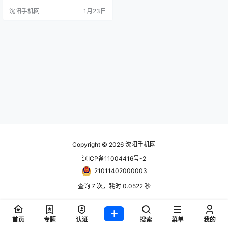
构，相较全固态方案，整体部署成
沈阳手机网
1月23日
本显著降低。 据存储软件服务商VD
URA最新数据，自2025年第二季度
至2026年第一季度，30TB TLC企
业级固态硬盘单价飙升257%。同一
型号产品在2025年第二季度售价为
3062美元，当前已接近1.1万美元；
而同期…
Copyright © 2026
沈阳手机网
辽ICP备11004416号-2
21011402000003
查询 7 次，耗时 0.0522 秒
首页
专题
认证
搜索
菜单
我的