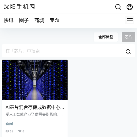
沈阳手机网
快讯
圈子
商城
专题
全部标签
芯片
AI芯片混合存储成数据中心
降本新路径
受人工智能产业链供需失衡影响，
固态硬盘价格持续攀升，目前已达
新闻
机械硬盘的十六倍之多。在此背景
下，数据中心普遍转向固态硬盘与
36
0
机械硬盘协同工作的混合存储架