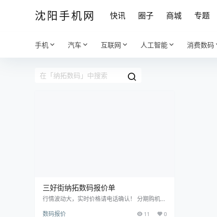
沈阳手机网
快讯
圈子
商城
专题
手机
汽车
互联网
人工智能
消费数码
三好街纳拓数码报价单
行情波动大，实时价格请电话确认！ 分期购机，
租机业务！以旧换新业务，修手机！ 15524468
数码报价
11
0
880微信同步，15674294444微信同步 沈阳市