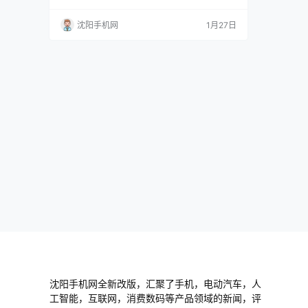
三好街华强广场一楼B53A修小狸 手机报价单随
时更新！只能用网站更新！ www.024hh.com
沈阳手机网
1月27日
微信公众号：修小狸 多功能扳手刀 多功能铲黑
色-（大号） 多功能单车工具 黑 多功能刀 黑 多
功能刀银-KT5020B 多功能刀银-KT5022 多功
能…
沈阳手机网全新改版，汇聚了手机，电动汽车，人
工智能，互联网，消费数码等产品领域的新闻，评