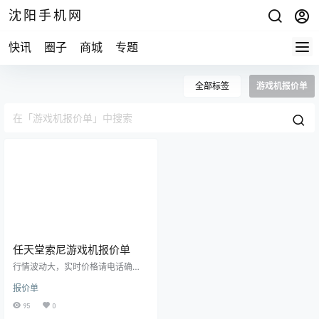
沈阳手机网
快讯
圈子
商城
专题
全部标签
游戏机报价单
任天堂索尼游戏机报价单
行情波动大，实时价格请电话确
认！ 分期购机，租机业务！以旧换
报价单
新业务，修手机！ 15524468880微
信同步，15674294444微信同步 沈
95
0
阳市三好街华强广场一楼B54B修小