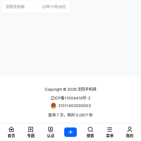
狸 手机报价单随时更新！只能用网
沈阳手机网
25年11月29日
站更新！ www.024hh.com 微信公
众号：修小狸 任天堂游戏机 switch
2港版单机原盒 3400元 switch2港
版单机尝鲜版 3380元 switch2港版
带捆游戏3500 …
Copyright © 2026
沈阳手机网
辽ICP备11004416号-2
21011402000003
查询 7 次，耗时 0.0617 秒
首页
专题
认证
搜索
菜单
我的