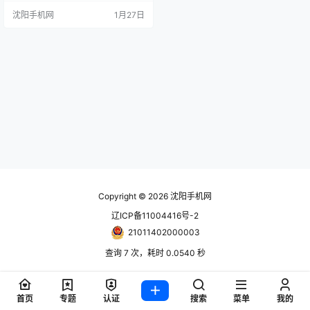
狸 手机报价单随时更新！只能用网
沈阳手机网
1月27日
站更新！ www.024hh.com 微信公
众号：修小狸 映趣Beardo2-熊二-
理发器 0 映趣BlackStone剃须刀(3
D刀头)-黑色 40 映趣BlackStone剃
须刀(3D刀…
Copyright © 2026
沈阳手机网
辽ICP备11004416号-2
21011402000003
查询 7 次，耗时 0.0540 秒
首页
专题
认证
搜索
菜单
我的