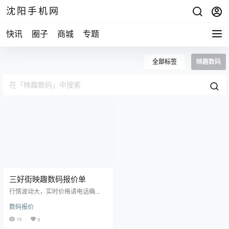
沈阳手机网
快讯
圈子
商城
专题
全部标签
映趣数码
三好街映趣数码报价单
行情波动大，实时价格请电话确
认！ 分期购机，租机业务！以旧换
数码报价
新业务，修手机！ 15524468880微
信同步，15674294444微信同步 沈
19
0
阳市三好街华强广场一楼B53A修小