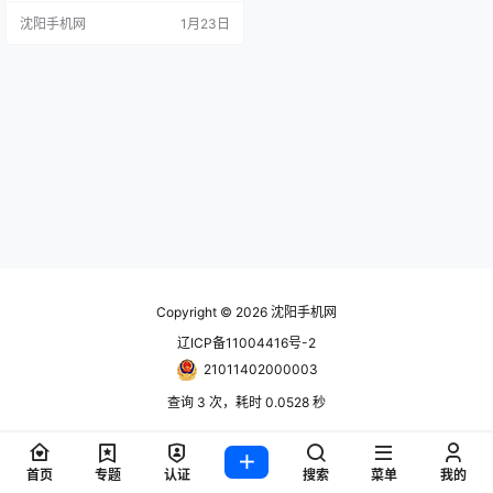
尼康Z50对焦系统仅支持人物眼部对
沈阳手机网
1月23日
焦，满足日常拍摄没问题。 在视频
上，尼康Z50支持无裁切4K30P和1
080 120P视频拍摄；尼康Z50II支
持5.6K超采样4K30P规格视频拍
摄，也支持有裁切4K60P视频…
Copyright © 2026
沈阳手机网
辽ICP备11004416号-2
21011402000003
查询 3 次，耗时 0.0528 秒
首页
专题
认证
搜索
菜单
我的