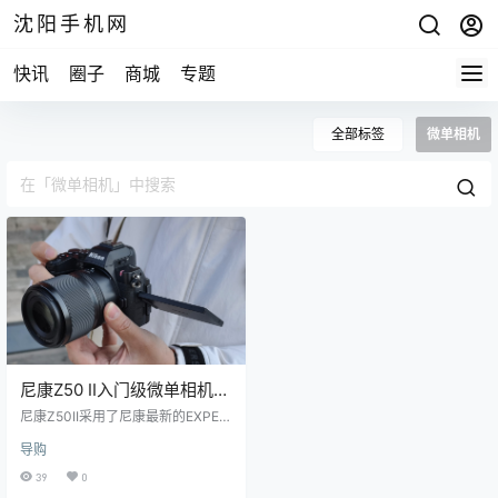
沈阳手机网
快讯
圈子
商城
专题
全部标签
微单相机
尼康Z50 II入门级微单相机沈
阳三好街现货
尼康Z50II采用了尼康最新的EXPEE
D7影像处理器，尼康Z50II的对焦支
导购
持9种主题侦测，包括人物、动物、
交通工具等，并且支持3D追踪，具
39
0
备与尼康旗舰Z9相似的对焦体验。