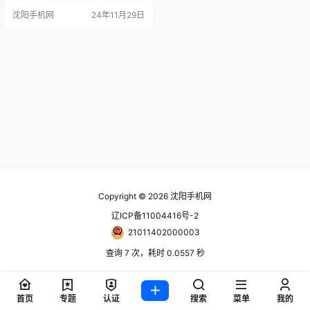
蛋白面膜（粉色）4片盒 80 Kracie
沈阳手机网
24年11月29日
高浸透3D深层嫩白面膜（蓝色）4
片盒 80 韩国JM 白蚕丝面膜10片-
盒 黑色 80 蜂蜜面膜10片-盒 黑色 8
0 蜂蜜洗面奶150ml-支 黑色 海洋珍
珠面膜10片-盒 绿色…
Copyright © 2026
沈阳手机网
辽ICP备11004416号-2
21011402000003
查询 7 次，耗时 0.0557 秒
首页
专题
认证
搜索
菜单
我的