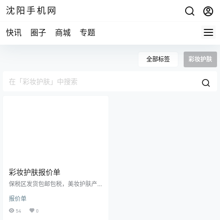
沈阳手机网
快讯
圈子
商城
专题
全部标签
彩妆护肤
彩妆护肤报价单
保税区发货包邮包税，美妆护肤产
品一件代发。 包裹请务必当场检验
报价单
清楚外观再行签收！ 日本肌美精 Kr
acie高浸透3D玻尿酸保湿面膜（橙
54
0
色）4片盒 80 Kracie高浸透3D胶原