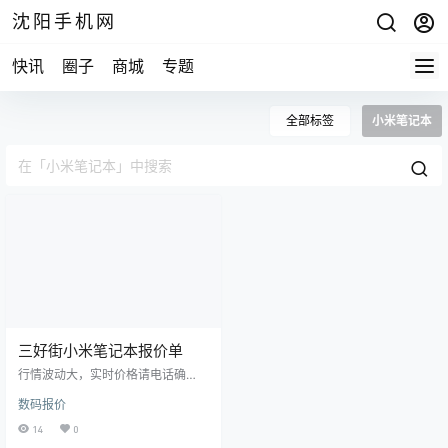
沈阳手机网
快讯
圈子
商城
专题
全部标签
小米笔记本
三好街小米笔记本报价单
行情波动大，实时价格请电话确
认！ 分期购机，租机业务！以旧换
数码报价
新业务，修手机！ 15524468880微
信同步，15674294444微信同步 沈
14
0
阳市三好街华强广场一楼B53A修小