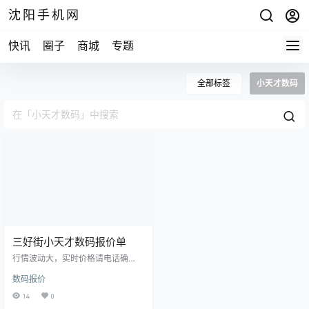
沈阳手机网
快讯
圈子
商城
专题
全部标签
小天才数码
三好街小天才数码报价单
行情波动大，实时价格请电话确
认！ 分期购机，租机业务！以旧换
数码报价
新业务，修手机！ 15524468880微
信同步，15674294444微信同步 沈
14
0
阳市三好街华强广场一楼B53A修小