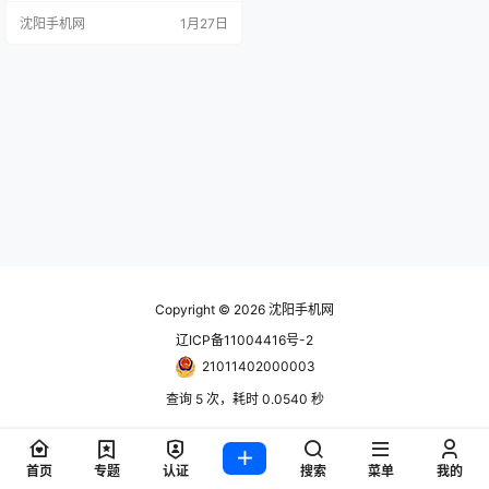
狸 手机报价单随时更新！只能用网
沈阳手机网
1月27日
站更新！ www.024hh.com 微信公
众号：修小狸 电话手表D2全网通4
G（严重怕抓） 赤釉/若竹 电话手表
D3全网通4G（严重怕抓） 红/蓝 小
天才电话手表D5全网通4…
Copyright © 2026
沈阳手机网
辽ICP备11004416号-2
21011402000003
查询 5 次，耗时 0.0540 秒
首页
专题
认证
搜索
菜单
我的