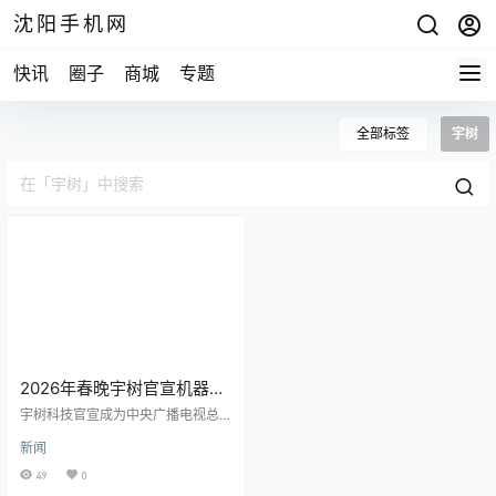
沈阳手机网
快讯
圈子
商城
专题
全部标签
宇树
2026年春晚宇树官宣机器人
合作伙伴
宇树科技官宣成为中央广播电视总
台2026年春晚机器人合作伙伴 。 这
新闻
将是宇树科技第三度与春晚结缘。
其与春晚的缘分始于2021年牛年春
49
0
晚宇树机器牛“犇犇”的初次亮相。2