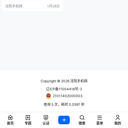
025年，由张艺谋导演执导的人形机
沈阳手机网
1月28日
器人《秧BOT》“现象级”破圈，在春
晚舞台上大放异彩，成为人们热议
的焦点。 值得一提的是，2025年，
宇树科技在现实应用领域持续开拓
创新，取得了令人瞩目的成绩。其
举办的全球人形机器人首次格斗比
赛，开启…
Copyright © 2026
沈阳手机网
辽ICP备11004416号-2
21011402000003
查询 5 次，耗时 0.0597 秒
首页
专题
认证
搜索
菜单
我的