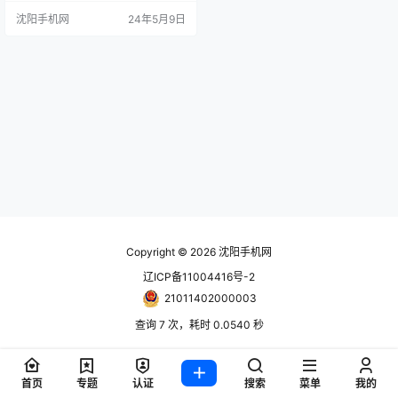
狸手机报价单随时更新！只能用网
沈阳手机网
24年5月9日
站更新！www.024hh.com 微信公
众号：修小狸 吹风机HD16湛蓝紫2
950元吹风机HD16彩陶青2950元吹
风机HD15彩陶波普色礼盒版2650
元吹风机HD15雾粉星空蓝礼盒版25
60元吹…
Copyright © 2026
沈阳手机网
辽ICP备11004416号-2
21011402000003
查询 7 次，耗时 0.0540 秒
首页
专题
认证
搜索
菜单
我的