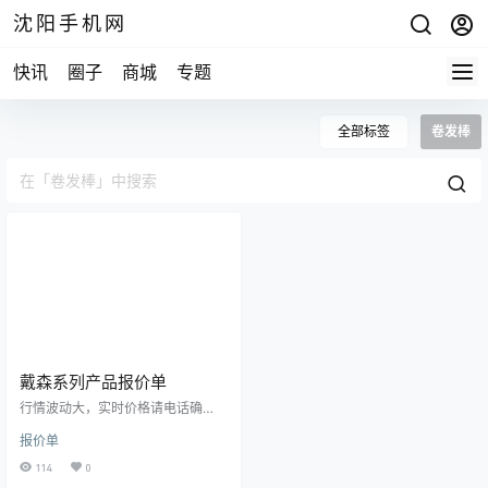
沈阳手机网
快讯
圈子
商城
专题
全部标签
卷发棒
戴森系列产品报价单
行情波动大，实时价格请电话确
认！分期购机，租机业务！以旧换
报价单
新业务，修手机！15524468880微
信同步，15674294444微信同步沈
114
0
阳市三好街华强广场一楼B54B修小