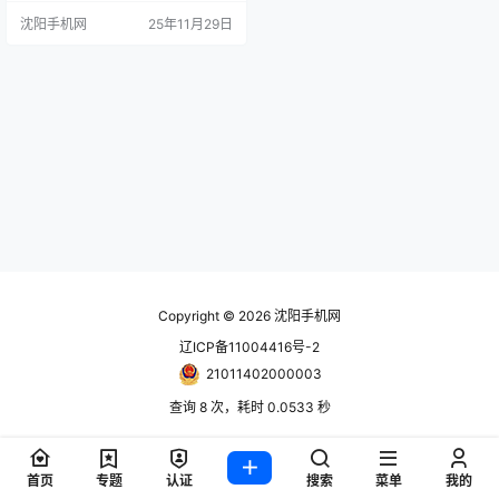
狸 手机报价单随时更新！只能用网
沈阳手机网
25年11月29日
站更新！ www.024hh.com 微信公
众号：修小狸 三星45w 原装 套装1
85 buds3 pro 星际银 870 buds3 pr
o 流沙白 870 watch8c …
Copyright © 2026
沈阳手机网
辽ICP备11004416号-2
21011402000003
查询 8 次，耗时 0.0533 秒
首页
专题
认证
搜索
菜单
我的