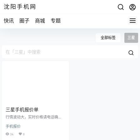
沈阳手机网
快讯
圈子
商城
专题
全部标签
三星
三星手机报价单
行情波动大，实时价格请电话确
认！ 分期购机，租机业务！以旧换
手机报价
新业务，修手机！ 15524468880微
信同步，15674294444微信同步 沈
34
0
阳市三好街华强广场一楼B54B修小